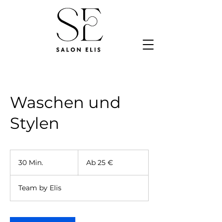
Waschen und
Stylen
Ab
25
30 Min.
3
Ab 25 €
Euro
0
M
Team by Elis
i
n
.