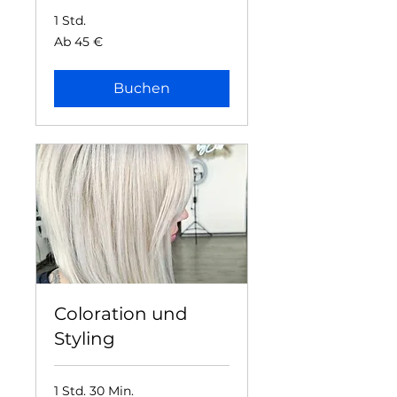
1 Std.
Ab
Ab 45 €
45
Euro
Buchen
Coloration und
Styling
1 Std. 30 Min.