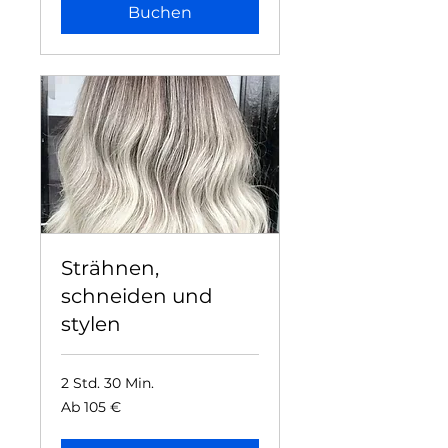
Buchen
Strähnen,
schneiden und
stylen
2 Std. 30 Min.
Ab
Ab 105 €
105
Euro