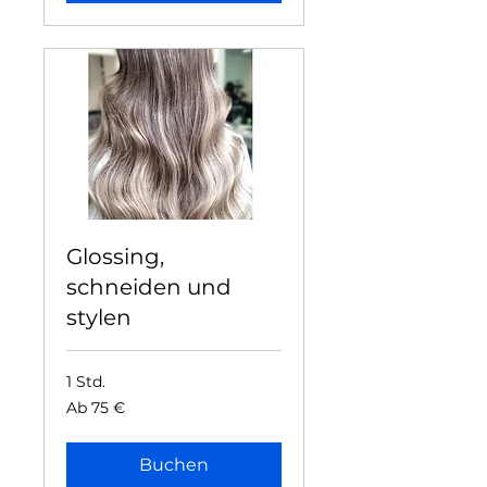
Glossing,
schneiden und
stylen
1 Std.
Ab
Ab 75 €
75
Euro
Buchen