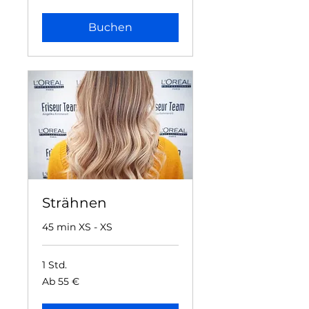
Euro
Buchen
Strähnen
45 min XS - XS
1 Std.
Ab
Ab 55 €
55
Euro