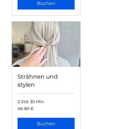
Buchen
Strähnen und
stylen
2 Std. 30 Min.
Ab
Ab 80 €
80
Euro
Buchen