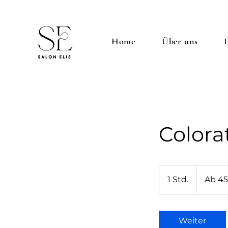
Home
Über uns
Colora
Ab
45
1 Std.
1
Ab 45
Euro
S
t
d
Weiter